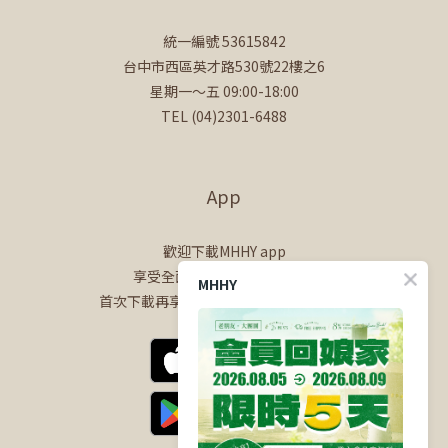
統一編號 53615842
台中市西區英才路530號22樓之6
星期一～五 09:00-18:00
TEL (04)2301-6488
App
歡迎下載MHHY app
享受全面的會員專屬購物體驗
MHHY
首次下載再享$100購物金+50點會員點數