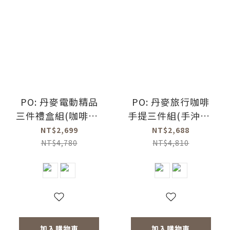
PO: 丹麥電動精品
PO: 丹麥旅行咖啡
三件禮盒組(咖啡壺-
手提三件組(手沖壺-
共2色/玻璃杯
共2色/電動磨豆機
NT$2,699
NT$2,688
350ml-共4色/電動
2.0/玻璃杯350ml-
NT$4,780
NT$4,810
磨豆機2.0)
共4色)
加入購物車
加入購物車