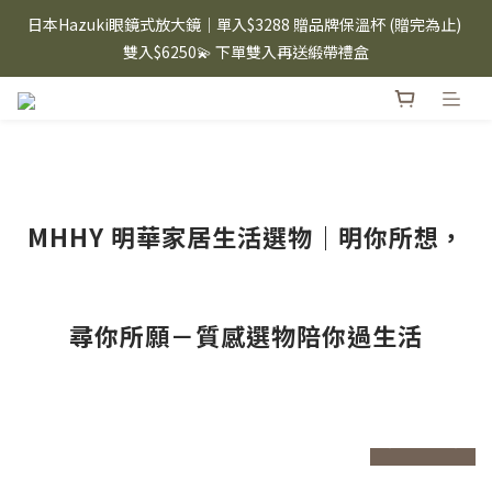
⸜ 8/1-8/31 ⸝  88購物節｜下單滿$1600折$100 / 滿$2200折$200 / 
日本Hazuki眼鏡式放大鏡｜單入$3288 贈品牌保溫杯 (贈完為止) 
滿$3000折$300 (排除Hazuki及EspressoTokyo)
雙入$6250💫 下單雙入再送緞帶禮盒
Candies 手機殼 $299起🤳🏻下單即贈 限量造型鑰匙圈(款式隨機)
🤍 iPhone 16 手機殼熱銷中🔥
⸜ 8/1-8/31 ⸝  88購物節｜下單滿$1600折$100 / 滿$2200折$200 / 
滿$3000折$300 (排除Hazuki及EspressoTokyo)
MHHY 明華家居生活選物｜明你所想，
尋你所願－質感選物陪你過生活
prev
n
prev
next