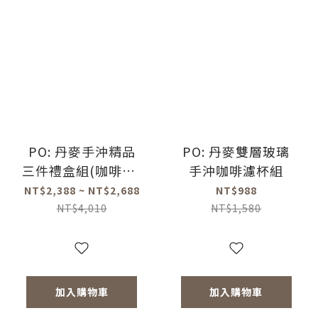
PO: 丹麥手沖精品
PO: 丹麥雙層玻璃
三件禮盒組(咖啡壺-
手沖咖啡濾杯組
共2色/玻璃杯
NT$2,388 ~ NT$2,688
NT$988
350ml-共4色/咖啡
NT$4,010
NT$1,580
磨-共2款)
加入購物車
加入購物車