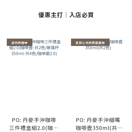
優惠主打｜入店必買
店內熱銷👑
送到心坎的質感選物
PO: 丹麥手沖咖啡
PO: 丹麥手沖細嘴
三件禮盒組2.0(咖啡
咖啡壺350ml(共2