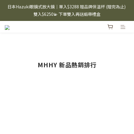
⸜ 8/1-8/31 ⸝  88購物節｜下單滿$1600折$100 / 滿$2200折$200 / 
日本Hazuki眼鏡式放大鏡｜單入$3288 贈品牌保溫杯 (贈完為止) 
滿$3000折$300 (排除Hazuki及EspressoTokyo)
雙入$6250💫 下單雙入再送緞帶禮盒
Candies 手機殼 $299起🤳🏻下單即贈 限量造型鑰匙圈(款式隨機)
🤍 iPhone 16 手機殼熱銷中🔥
⸜ 8/1-8/31 ⸝  88購物節｜下單滿$1600折$100 / 滿$2200折$200 / 
滿$3000折$300 (排除Hazuki及EspressoTokyo)
MHHY 新品熱銷排行