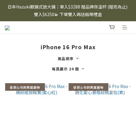
⸜ 8/1-8/31 ⸝  88購物節｜下單滿$1600折$100 / 滿$2200折$200 / 
日本Hazuki眼鏡式放大鏡｜單入$3288 贈品牌保溫杯 (贈完為止) 
滿$3000折$300 (排除Hazuki及EspressoTokyo)
雙入$6250💫 下單雙入再送緞帶禮盒
Candies 手機殼 $299起🤳🏻下單即贈 限量造型鑰匙圈(款式隨機)
🤍 iPhone 16 手機殼熱銷中🔥
iPhone 16 Pro Max
⸜ 8/1-8/31 ⸝  88購物節｜下單滿$1600折$100 / 滿$2200折$200 / 
滿$3000折$300 (排除Hazuki及EspressoTokyo)
商品排序
每頁顯示 24 個
送到心坎的質感選物
送到心坎的質感選物