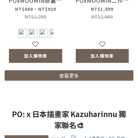
POxMOOMIN膠囊保
POxMOOMIN二件禮
溫杯220ml/360ml
盒組(膠囊保溫杯
NT$888 ~ NT$920
NT$1,899
(共2色)
220ml-共2色/蛋形馬
NT$1,280
NT$2,460
克杯-共2色)
加入購物車
加入購物車
查看更多
PO: x 日本插畫家 Kazuharinnu 獨
家聯名🎨