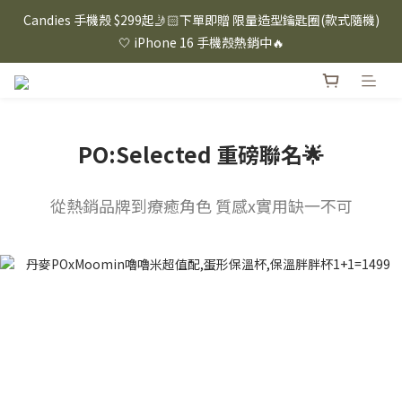
⸜ 8/1-8/31 ⸝  88購物節｜下單滿$1600折$100 / 滿$2200折$200 / 
Candies 手機殼 $299起🤳🏻下單即贈 限量造型鑰匙圈(款式隨機)
滿$3000折$300 (排除Hazuki及EspressoTokyo)
🤍 iPhone 16 手機殼熱銷中🔥
⸜ 8/1-8/31 ⸝  88購物節｜下單滿$1600折$100 / 滿$2200折$200 / 
滿$3000折$300 (排除Hazuki及EspressoTokyo)
PO:Selected 重磅聯名🌟
從熱銷品牌到療癒角色 質感x實用缺一不可