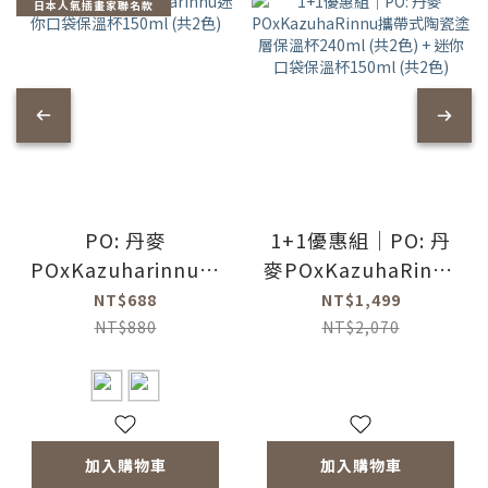
日本人氣插畫家聯名款
PO: 丹麥
1+1優惠組｜PO: 丹
POxKazuharinnu迷
麥POxKazuhaRinnu
你口袋保溫杯150ml
攜帶式陶瓷塗層保溫
NT$688
NT$1,499
(共2色)
杯240ml (共2色) +
NT$880
NT$2,070
迷你口袋保溫杯
150ml (共2色)
加入購物車
加入購物車