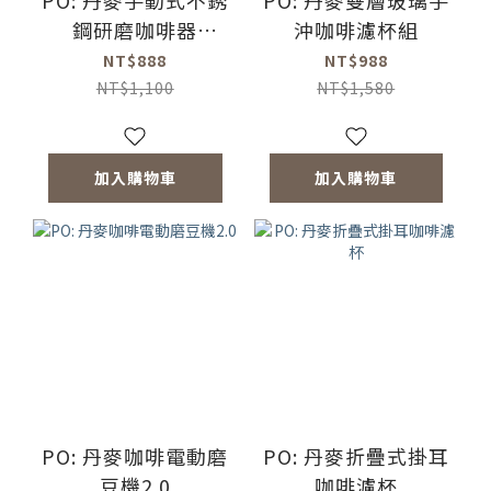
PO: 丹麥手動式不銹
PO: 丹麥雙層玻璃手
鋼研磨咖啡器
沖咖啡濾杯組
2.0(灰)(陶瓷磨芯)
NT$888
NT$988
NT$1,100
NT$1,580
加入購物車
加入購物車
PO: 丹麥咖啡電動磨
PO: 丹麥折疊式掛耳
豆機2.0
咖啡濾杯