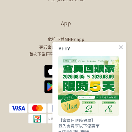
App
歡迎下載MHHY app
享受全面的會員專屬購物體驗
MHHY
首次下載再享$100購物金+50點會員點數
【會員日限時優惠】
登入會員享以下優惠▼
➠會員點數2倍送