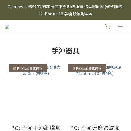
⸜ 8/1-8/31 ⸝  88購物節｜下單滿$1600折$100 / 滿$2200折$200 / 
Candies 手機殼 $299起🤳🏻下單即贈 限量造型鑰匙圈(款式隨機)
滿$3000折$300 (排除Hazuki及EspressoTokyo)
🤍 iPhone 16 手機殼熱銷中🔥
⸜ 8/1-8/31 ⸝  88購物節｜下單滿$1600折$100 / 滿$2200折$200 / 
滿$3000折$300 (排除Hazuki及EspressoTokyo)
手沖器具
送到心坎的質感選物
送到心坎的質感選物
PO: 丹麥手沖細嘴咖
PO: 丹麥研磨過濾咖