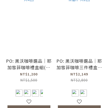
PO: 黑沃咖啡選品｜耶
PO: 黑沃咖啡選品｜耶
加雪菲咖啡禮盒組(玻
加雪菲咖啡三件禮盒組
璃咖啡杯350ml-共4
(咖啡磨2.0/醇泡保溫
NT$1,200
NT$2,149
色)
杯-共2色)
NT$1,500
NT$2,800