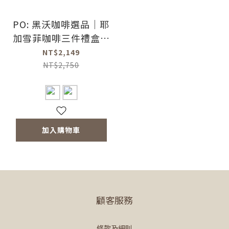
PO: 黑沃咖啡選品｜耶
加雪菲咖啡三件禮盒組
(手沖壺-共2色/醇泡保
NT$2,149
溫杯-共2色)
NT$2,750
加入購物車
顧客服務
條款及細則