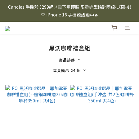
⸜ 8/1-8/31 ⸝  88購物節｜下單滿$1600折$100 / 滿$2200折$200 / 
Candies 手機殼 $299起🤳🏻下單即贈 限量造型鑰匙圈(款式隨機)
滿$3000折$300 (排除Hazuki及EspressoTokyo)
🤍 iPhone 16 手機殼熱銷中🔥
⸜ 8/1-8/31 ⸝  88購物節｜下單滿$1600折$100 / 滿$2200折$200 / 
滿$3000折$300 (排除Hazuki及EspressoTokyo)
黑沃咖啡禮盒組
商品排序
每頁顯示 24 個