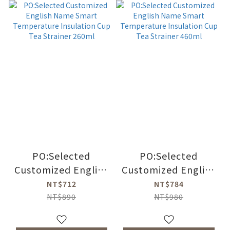
PO:Selected
PO:Selected
Customized English
Customized English
Name Smart
Name Smart
NT$712
NT$784
Temperature
Temperature
NT$890
NT$980
Insulation Cup Tea
Insulation Cup Tea
Strainer 260ml
Strainer 460ml