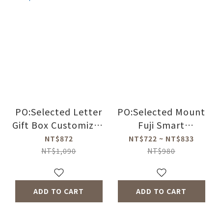
PO:Selected Letter
PO:Selected Mount
Gift Box Customized
Fuji Smart
English Name Smart
Temperature
NT$872
NT$722 ~ NT$833
Temperature
Insulation Cup Tea
NT$1,090
NT$980
Insulation Cup Tea
Strainer
Strainer 260ml
ADD TO CART
ADD TO CART