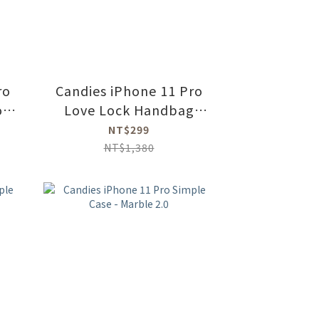
ro
Candies iPhone 11 Pro
o
Love Lock Handbag
Case (Pink)
NT$299
NT$1,380