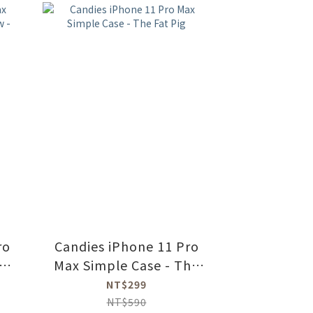
ro
Candies iPhone 11 Pro
o
Max Simple Case - The
t
Fat Pig
NT$299
NT$590