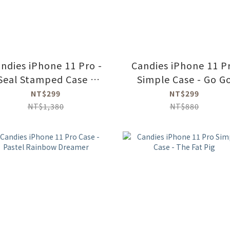
ndies iPhone 11 Pro -
Candies iPhone 11 P
Seal Stamped Case -
Simple Case - Go G
Love of Rainbow
Rainbow - (Pastel)
NT$299
NT$299
NT$1,380
NT$880