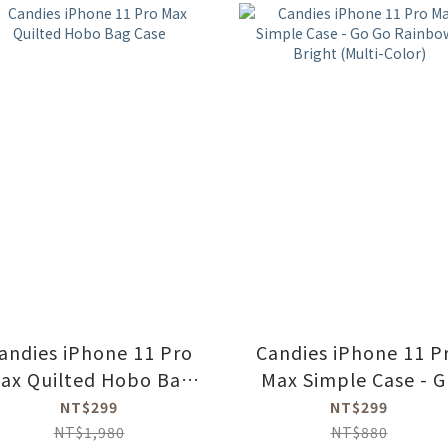
andies iPhone 11 Pro
Candies iPhone 11 P
ax Quilted Hobo Bag
Max Simple Case - G
Case
Go Rainbow - Brigh
NT$299
NT$299
(Multi-Color)
NT$1,980
NT$880