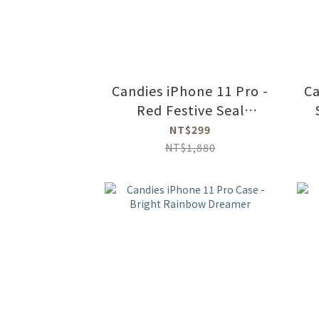
Candies iPhone 11 Pro -
Ca
Red Festive Seal
Stamped Case with
NT$299
Glitter Strap
NT$1,880