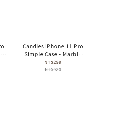
ro
Candies iPhone 11 Pro
at
Simple Case - Marble
2.0
NT$299
NT$980