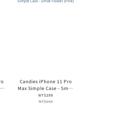
ro
Candies iPhone 11 Pro
ce
Max Simple Case - Smile
Flower (Pink)
NT$299
NT$590