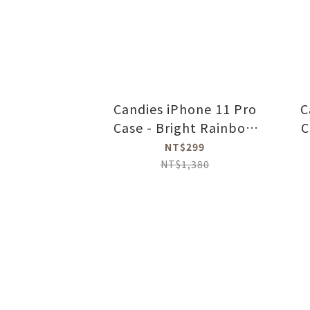
Candies iPhone 11 Pro
C
Case - Bright Rainbow
C
Dreamer
NT$299
NT$1,380