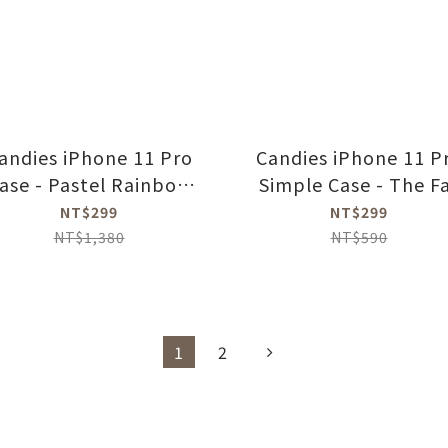
andies iPhone 11 Pro
Candies iPhone 11 P
ase - Pastel Rainbow
Simple Case - The F
Dreamer
Pig
NT$299
NT$299
NT$1,380
NT$590
1
2