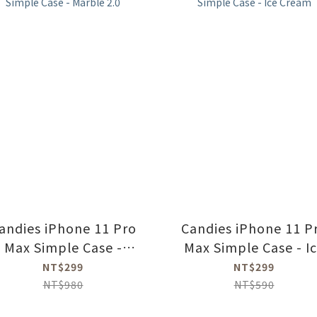
andies iPhone 11 Pro
Candies iPhone 11 P
Max Simple Case -
Max Simple Case - I
Marble 2.0
Cream
NT$299
NT$299
NT$980
NT$590