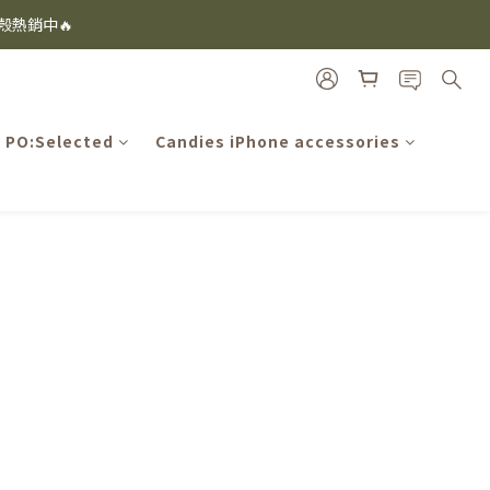
i及EspressoTokyo)
機殼熱銷中🔥
i及EspressoTokyo)
PO:Selected
Candies iPhone accessories