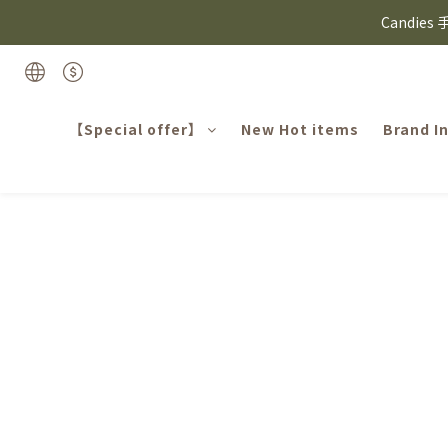
⸜ 8/1-8/31 ⸝  8
Candie
⸜ 8/1-8/31 ⸝  8
【Special offer】
New Hot items
Brand I