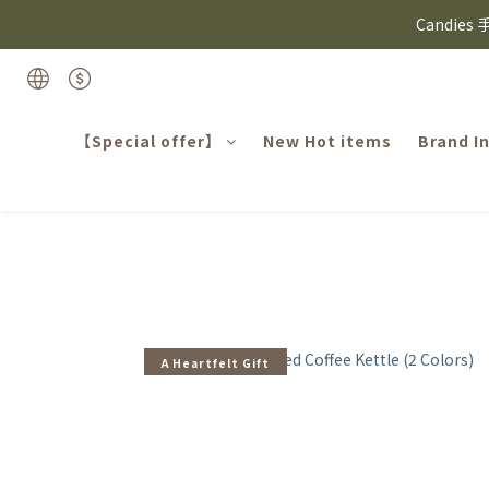
⸜ 8/1-8/31 ⸝  8
Candie
⸜ 8/1-8/31 ⸝  8
【Special offer】
New Hot items
Brand I
A Heartfelt Gift