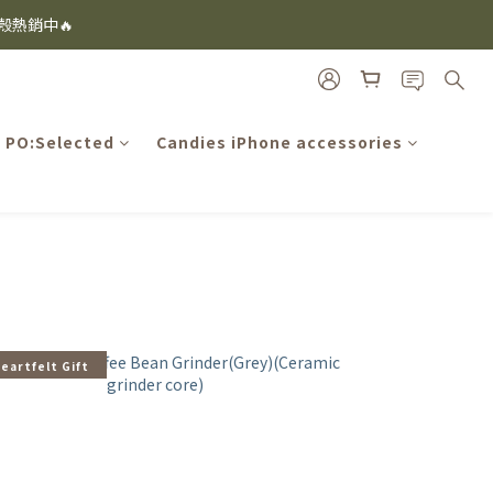
i及EspressoTokyo)
機殼熱銷中🔥
i及EspressoTokyo)
PO:Selected
Candies iPhone accessories
Heartfelt Gift