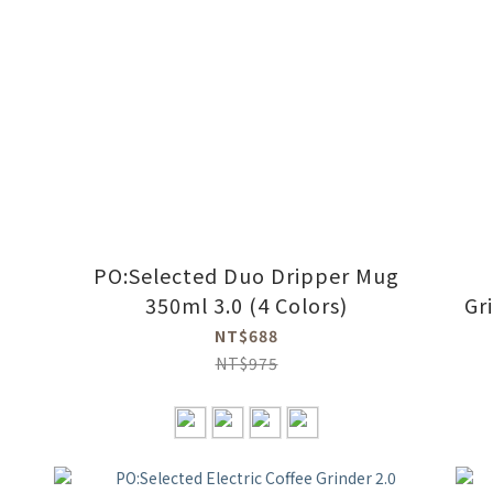
PO:Selected Duo Dripper Mug
350ml 3.0 (4 Colors)
Gr
NT$688
NT$975