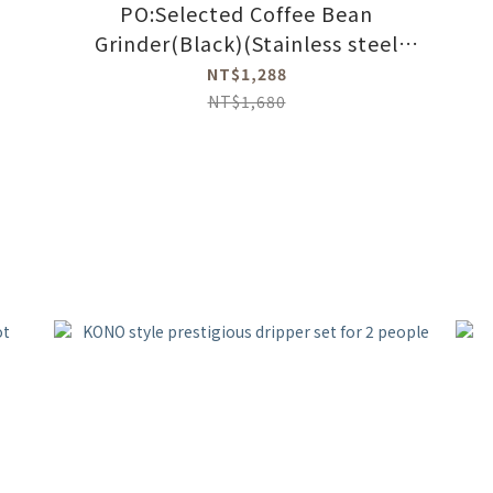
PO:Selected Coffee Bean
Grinder(Black)(Stainless steel
grinder core)
NT$1,288
NT$1,680