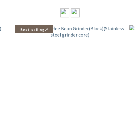
Best-selling🪄