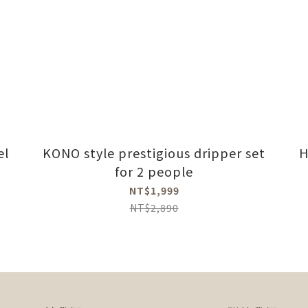
el
KONO style prestigious dripper set
H
for 2 people
NT$1,999
NT$2,890