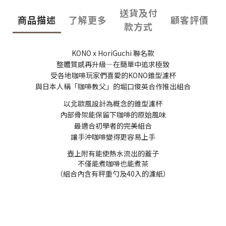
送貨及付
商品描述
了解更多
顧客評價
款方式
KONO x HoriGuchi 聯名款
整體質感再升級—在簡單中追求極致
受各地咖啡玩家們喜愛的KONO錐型濾杯
與日本人稱「咖啡教父」的堀口俊英合作推出組合
以北歐風設計為概念的錐型濾杯
內部骨架能保留下咖啡的原始風味
最適合初學者的完美組合
讓手沖咖啡變得更容易上手
壺上附有能使熱水流出的蓋子
不僅能煮咖啡也能煮茶
（組合內含有秤重勺及40入的濾紙）