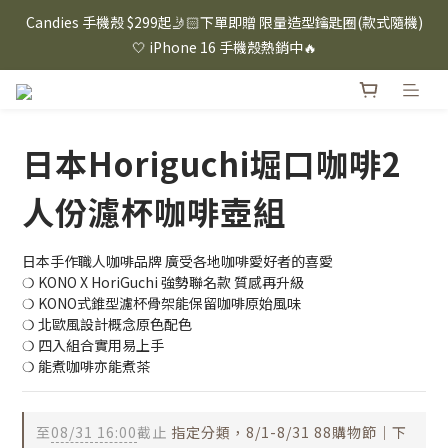
⸜ 8/1-8/31 ⸝  88購物節｜下單滿$1600折$100 / 滿$2200折$200 / 
Candies 手機殼 $299起🤳🏻下單即贈 限量造型鑰匙圈(款式隨機)
滿$3000折$300 (排除Hazuki及EspressoTokyo)
🤍 iPhone 16 手機殼熱銷中🔥
⸜ 8/1-8/31 ⸝  88購物節｜下單滿$1600折$100 / 滿$2200折$200 / 
滿$3000折$300 (排除Hazuki及EspressoTokyo)
日本Horiguchi堀口咖啡2
人份濾杯咖啡壺組
日本手作職人咖啡品牌 廣受各地咖啡愛好者的喜愛
❍ KONO X HoriGuchi 強勢聯名款 質感再升級
❍ KONO式錐型濾杯骨架能保留咖啡原始風味
❍ 北歐風設計概念原色配色
❍ 四入組合實用易上手
❍ 能煮咖啡亦能煮茶
至
08/31 16:00
截止
指定分類，8/1-8/31 88購物節｜下