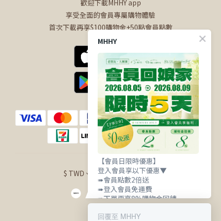
歡迎下載MHHY app
享受全面的會員專屬購物體驗
首次下載再享$100購物金+50點會員點數
MHHY
【會員日限時優惠】
登入會員享以下優惠▼
$
TWD
繁體中文
➠會員點數2倍送
➠登入會員免運費
➠下單再享8%購物金回饋
回覆至 MHHY