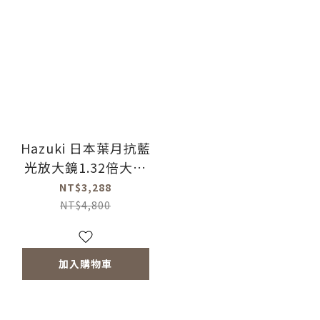
Hazuki 日本葉月抗藍
光放大鏡1.32倍大鏡
片-茶色鏡片 (黑-濾藍
NT$3,288
光率55%)
NT$4,800
加入購物車