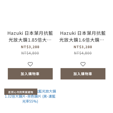
Hazuki 日本葉月抗藍
Hazuki 日本葉月抗藍
光放大鏡1.85倍大鏡
光放大鏡1.6倍大鏡片-
片-茶色鏡片 (黑-濾藍
茶色鏡片 (紅-濾藍光
NT$3,288
NT$3,288
光率55%)
率55%)
NT$4,800
NT$4,800
加入購物車
加入購物車
送到心坎的質感選物