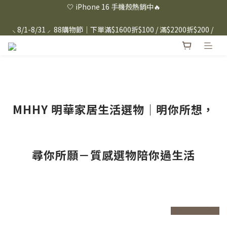
⸜ 8/1-8/31 ⸝  88購物節｜下單滿$1600折$100 / 滿$2200折$200 / 
⸜ 8/1-8/31 ⸝  88購物節｜下單滿$1600折$100 / 滿$2200折$200 / 
滿$3000折$300 (排除Hazuki及EspressoTokyo)
滿$3000折$300 (排除Hazuki及EspressoTokyo)
日本Hazuki眼鏡式放大鏡｜單入$3288 贈品牌保溫杯 (贈完為止) 
雙入$6250💫 下單雙入再送緞帶禮盒
Candies 手機殼 $299起🤳🏻下單即贈 限量造型鑰匙圈(款式隨機)
🤍 iPhone 16 手機殼熱銷中🔥
MHHY 明華家居生活選物｜明你所想，
⸜ 8/1-8/31 ⸝  88購物節｜下單滿$1600折$100 / 滿$2200折$200 / 
滿$3000折$300 (排除Hazuki及EspressoTokyo)
尋你所願－質感選物陪你過生活
prev
n
prev
next