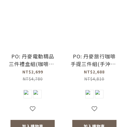
PO: 丹麥電動精品
PO: 丹麥旅行咖啡
三件禮盒組(咖啡壺-
手提三件組(手沖壺-
共2色/玻璃杯
共2色/電動磨豆機
NT$2,699
NT$2,688
350ml-共4色/電動
2.0/玻璃杯350ml-
NT$4,780
NT$4,810
磨豆機2.0)
共4色)
加入購物車
加入購物車