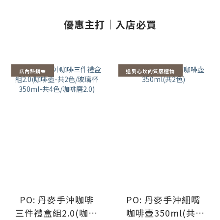
優惠主打｜入店必買
店內熱銷👑
送到心坎的質感選物
PO: 丹麥手沖咖啡
PO: 丹麥手沖細嘴
三件禮盒組2.0(咖啡
咖啡壺350ml(共2