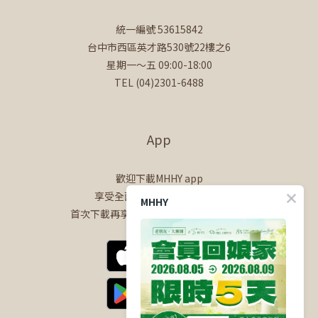
統一編號 53615842
台中市西區英才路530號22樓之6
星期一～五 09:00-18:00
TEL (04)2301-6488
App
歡迎下載MHHY app
享受全面的會員專屬購物體驗
MHHY
首次下載再享$100購物金+50點會員點數