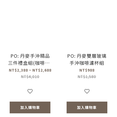
PO: 丹麥手沖精品
PO: 丹麥雙層玻璃
三件禮盒組(咖啡壺-
手沖咖啡濾杯組
共2色/玻璃杯
NT$2,388 ~ NT$2,688
NT$988
350ml-共4色/咖啡
NT$4,010
NT$1,580
磨-共2款)
加入購物車
加入購物車