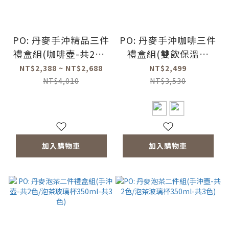
PO: 丹麥手沖精品三件
PO: 丹麥手沖咖啡三件
禮盒組(咖啡壺-共2色/
禮盒組(雙飲保溫杯
玻璃杯350ml-共4色/
520ml-共2色/不鏽鋼
NT$2,388 ~ NT$2,688
NT$2,499
咖啡磨-共2款)
磨芯咖啡磨2.0/咖啡濾
NT$4,010
NT$3,530
網)
加入購物車
加入購物車