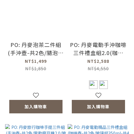
PO: 丹麥泡茶二件組
PO: 丹麥電動手沖咖啡
(手沖壺-共2色/隨泡保
三件禮盒組2.0(咖啡
溫瓶350ml-共4色)
壺-共2色/玻璃杯
NT$1,499
NT$2,588
350ml-共4色/電動磨
NT$1,850
NT$4,550
豆機2.0)
加入購物車
加入購物車