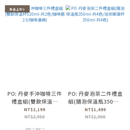
新品上市✨
PO: 丹麥手沖咖啡三件
PO: 丹麥泡茶二件禮盒
禮盒組(雙飲保溫杯
組(隨泡保溫瓶350ml-
520ml-共2色/咖啡磨
共4色/泡茶玻璃杯
NT$2,199
NT$1,499
2.0/咖啡濾網)
350ml-共4色)
NT$2,950
NT$1,900