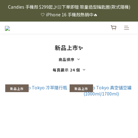
⸜ 8/1-8/31 ⸝  88購物節｜下單滿$1600折$100 / 滿$2200折$200 / 
Candies 手機殼 $299起🤳🏻下單即贈 限量造型鑰匙圈(款式隨機)
滿$3000折$300 (排除Hazuki及EspressoTokyo)
🤍 iPhone 16 手機殼熱銷中🔥
⸜ 8/1-8/31 ⸝  88購物節｜下單滿$1600折$100 / 滿$2200折$200 / 
滿$3000折$300 (排除Hazuki及EspressoTokyo)
新品上市✨
商品排序
每頁顯示 24 個
新品上市
新品上市