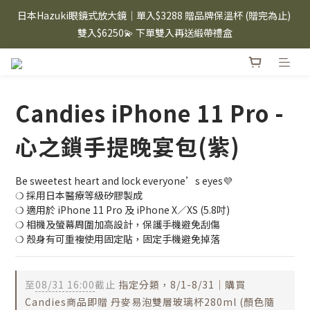
⸜ 8/1-8/31 ⸝  88購物節｜下單滿$1600折$100 / 滿$2200折$200 / 
日本Hazuki眼鏡式放大鏡｜單入$3288 贈品牌保溫杯 (贈完為止) 
滿$3000折$300 (排除Hazuki及EspressoTokyo)
雙入$6250💫 下單雙入再送緞帶禮盒
Candies 手機殼 $299起🤳🏻下單即贈 限量造型鑰匙圈(款式隨機)
🤍 iPhone 16 手機殼熱銷中🔥
Candies iPhone 11 Pro -
⸜ 8/1-8/31 ⸝  88購物節｜下單滿$1600折$100 / 滿$2200折$200 / 
滿$3000折$300 (排除Hazuki及EspressoTokyo)
心之鎖手提晚宴包(紫)
Be sweetest heart and lock everyone’s eyes💜
❍ 採用日本醫療等級矽膠製成
❍ 適用於 iPhone 11 Pro 及 iPhone X／XS (5.8吋)
❍ 相機及螢幕周圍加高設計，保護手機避免刮傷
❍ 殼身有可重複使用固定貼，固定手機避免掉落
至
08/31 16:00
截止
指定分類，8/1-8/31｜購買
Candies商品即贈 丹麥易泡雙層玻璃杯280ml (顏色隨