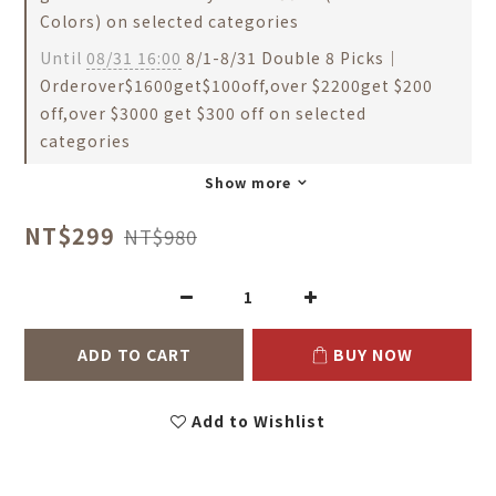
Colors) on selected categories
Until
08/31 16:00
8/1-8/31 Double 8 Picks｜
Orderover$1600get$100off,over $2200get $200
off,over $3000 get $300 off on selected
categories
Show more
NT$299
NT$980
ADD TO CART
BUY NOW
Add to Wishlist