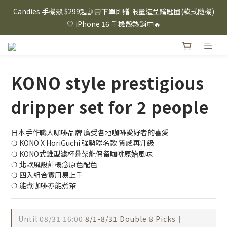
⸜ 8/1-8/31 ⸝  88購物節｜下單滿$1600折$100 / 滿$2200折$200 / 
Candies 手機殼 $299起🤳🏻下單即贈 限量造型鑰匙圈(款式隨機)
滿$3000折$300 (排除Hazuki及EspressoTokyo)
🤍 iPhone 16 手機殼熱銷中🔥
⸜ 8/1-8/31 ⸝  88購物節｜下單滿$1600折$100 / 滿$2200折$200 / 
滿$3000折$300 (排除Hazuki及EspressoTokyo)
KONO style prestigious
dripper set for 2 people
日本手作職人咖啡品牌 廣受各地咖啡愛好者的喜愛
❍ KONO X HoriGuchi 強勢聯名款 質感再升級
❍ KONO式錐型濾杯骨架能保留咖啡原始風味
❍ 北歐風設計概念原色配色
❍ 四入組合實用易上手
❍ 能煮咖啡亦能煮茶
Until
08/31 16:00
8/1-8/31 Double 8 Picks｜