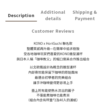
Additional
Shipping &
Description
details
Payment
Customer Reviews
KONO x HoriGuchi 聯名款
整體質感再升級—在簡單中追求極致
受各地咖啡玩家們喜愛的KONO錐型濾杯
與日本人稱「咖啡教父」的堀口俊英合作推出組合
以北歐風設計為概念的錐型濾杯
內部骨架能保留下咖啡的原始風味
最適合初學者的完美組合
讓手沖咖啡變得更容易上手
壺上附有能使熱水流出的蓋子
不僅能煮咖啡也能煮茶
（組合內含有秤重勺及40入的濾紙）