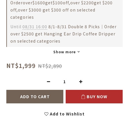
Orderover$1600get$100off,over $2200get $200
off,over $3000 get $300 off on selected
categories
Until
08/31 16:00
8/1-8/31 Double 8 Picks｜Order
over $2500 get Hanging Ear Drip Coffee Dripper
on selected categories
Show more
NT$1,999
NT$2,890
ADD TO CART
BUY NOW
Add to Wishlist