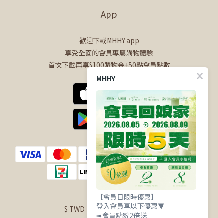
App
歡迎下載MHHY app
享受全面的會員專屬購物體驗
首次下載再享$100購物金+50點會員點數
MHHY
【會員日限時優惠】
登入會員享以下優惠▼
$
TWD
English
➠會員點數2倍送