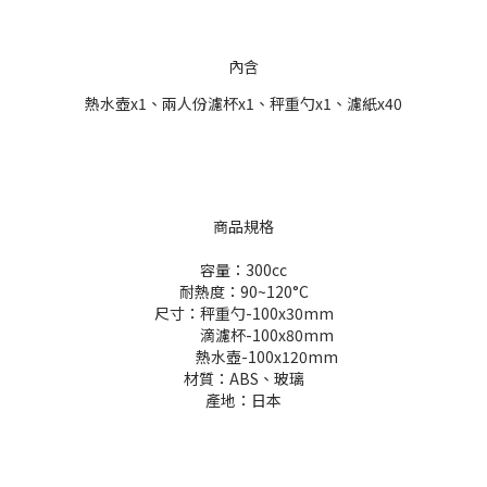
內含
熱水壺x1、
兩人份濾杯x1、秤重勺x1、濾紙x40
商品規格
容量：300cc
耐熱度：90~120°C
尺寸：秤重勺-100x30mm
滴濾杯-100x80mm
熱水壺-100x120mm
材質：ABS、玻璃
產地：日本