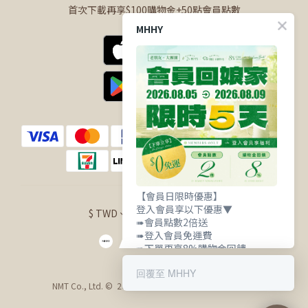
首次下載再享$100購物金+50點會員點數
MHHY
【會員日限時優惠】
登入會員享以下優惠▼
$
TWD
繁體中文
➠會員點數2倍送
➠登入會員免運費
➠下單再享8%購物金回饋
回覆至 MHHY
NMT Co., Ltd. © 2021 明華興業股份有限公司 版權所有