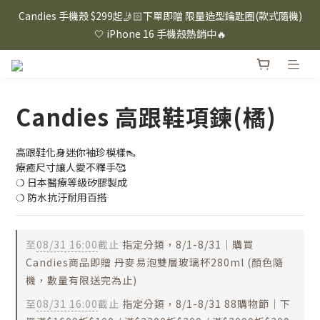
⸜ 8/1-8/31 ⸝  88購物節｜下單滿$1600折$100 / 滿$2200折$200 / 
Candies 手機殼 $299起🤳🏻下單即贈 限量造型鑰匙圈(款式隨機)
滿$3000折$300 (排除Hazuki及EspressoTokyo)
🤍 iPhone 16 手機殼熱銷中🔥
⸜ 8/1-8/31 ⸝  88購物節｜下單滿$1600折$100 / 滿$2200折$200 / 
滿$3000折$300 (排除Hazuki及EspressoTokyo)
Candies 高跟鞋項鍊(橘)
高跟鞋化身迷你袖珍模樣👠
療癒尺寸讓人愛不釋手🥰
❍ 日本醫療等級矽膠製成
❍ 防水抗汙耐用百搭
至
08/31 16:00
截止
指定分類，8/1-8/31｜購買
Candies商品即贈 丹麥易泡雙層玻璃杯280ml (顏色隨
機，數量有限送完為止)
至
08/31 16:00
截止
指定分類，8/1-8/31 88購物節｜下