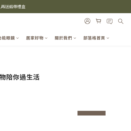
i及EspressoTokyo)
雙入再送緞帶禮盒
機殼熱銷中🔥
i及EspressoTokyo)
功能眼鏡
居家好物
關於我們
部落格首頁
選物陪你過生活
prev
next
prev
next