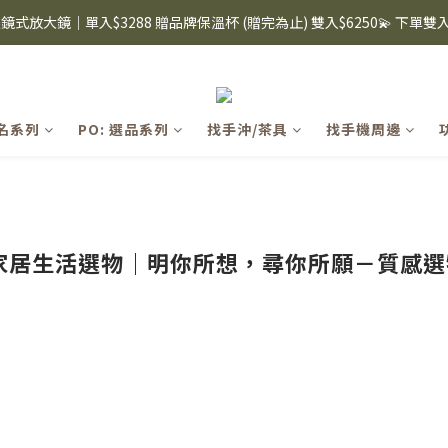
8購物節｜下單滿$1600折$100 / 滿$2200折$200 / 滿$3000折$300 (排除Hazuk
i眼鏡式放大鏡｜單入$3288 贈品牌保溫杯 (贈完為止) 雙入$6250💫 下單
s 手機殼 $299起🤳🏻下單即贈 限量造型鑰匙圈(款式隨機)🤍 iPhone 16 手
8購物節｜下單滿$1600折$100 / 滿$2200折$200 / 滿$3000折$300 (排除Hazuk
聯名系列
PO: 選品系列
找手沖/茶具
找手機周邊
華家居生活選物｜明你所想，尋你所願－質感