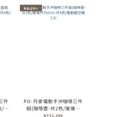
新品上市✨
三件
PO: 丹麥電動手沖咖啡三件
色/玻
組(咖啡壺-共2色/玻璃杯
動磨豆
350ml-共4色/電動磨豆機
NT$2,399