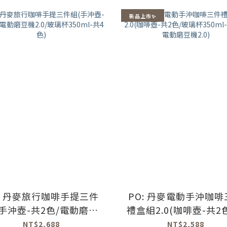
新品上市✨
O: 丹麥旅行咖啡手提三件
PO: 丹麥電動手沖咖啡
(手沖壺-共2色/電動磨豆
禮盒組2.0(咖啡壺-共2
.0/玻璃杯350ml-共4色)
璃杯350ml-共4色/電
NT$2,688
NT$2,588