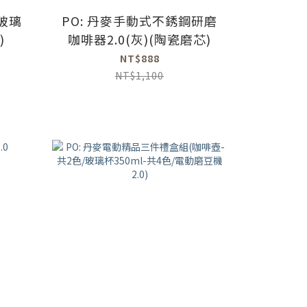
玻璃
PO: 丹麥手動式不銹鋼研磨
)
咖啡器2.0(灰)(陶瓷磨芯)
NT$888
NT$1,100