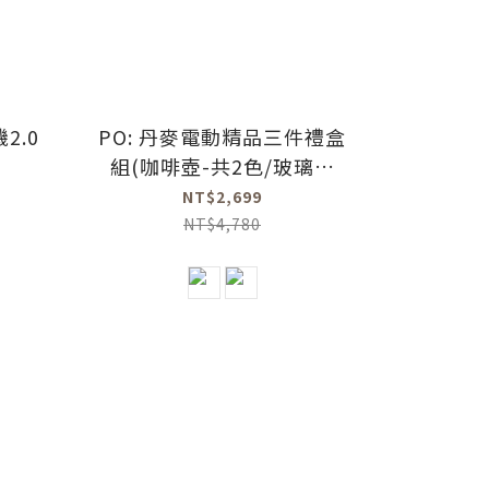
2.0
PO: 丹麥電動精品三件禮盒
組(咖啡壺-共2色/玻璃杯
350ml-共4色/電動磨豆機
NT$2,699
2.0)
NT$4,780