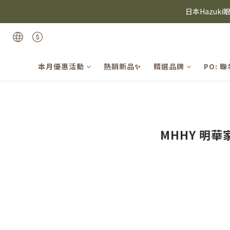
⸜ 8/1-8/31 ⸝  8
日本Hazuk
Candie
⸜ 8/1-8/31 ⸝  8
本月優惠活動
熱銷新品✨
精選品牌
PO: 
MHHY 明