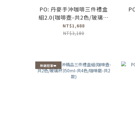
PO: 丹麥手沖咖啡三件禮盒
P
組2.0(咖啡壺-共2色/玻璃杯
350ml-共4色/咖啡磨2.0)
NT$1,688
NT$3,180
熱銷冠軍👑