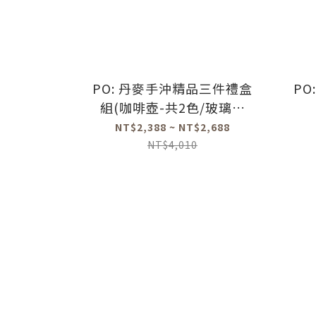
PO: 丹麥手沖精品三件禮盒
P
組(咖啡壺-共2色/玻璃杯
350ml-共4色/咖啡磨-共2
NT$2,388 ~ NT$2,688
款)
NT$4,010