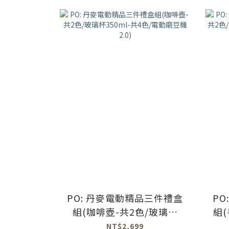
PO: 丹麥電動精品三件禮盒
P
組(咖啡壺-共2色/玻璃杯
組
350ml-共4色/電動磨豆機
機2
NT$2,699