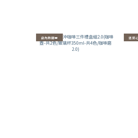
店內熱銷👑
送到