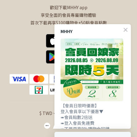
歡迎下載MHHY app
享受全面的會員專屬購物體驗
首次下載再享$100購物金+50點會員點數
MHHY
【會員日限時優惠】
登入會員享以下優惠▼
$
TWD
繁體中文
➠會員點數2倍送
➠登入會員免運費
➠下單再享8%購物金回饋