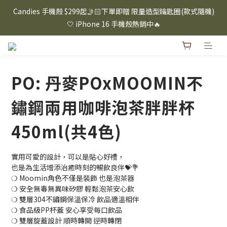
⸜ 8/1-8/31 ⸝  88購物節｜下單滿$1600折$100 / 滿$2200折$200 / 
Candies 手機殼 $299起🤳🏻下單即贈 限量造型鑰匙圈(款式隨機)
滿$3000折$300 (排除Hazuki及EspressoTokyo)
🤍 iPhone 16 手機殼熱銷中🔥
⸜ 8/1-8/31 ⸝  88購物節｜下單滿$1600折$100 / 滿$2200折$200 / 
滿$3000折$300 (排除Hazuki及EspressoTokyo)
PO: 丹麥POxMOOMIN不
鏽鋼兩用咖啡泡茶胖胖杯
450ml(共4色)
實用可愛的設計，可以是貼心好禮，
也是為生活增添治癒時刻的暢飲良伴💝💐
❍ Moomin角色不僅是裝飾 也是泡茶器
❍ 安全無毒無異味矽膠 輕鬆泡茶安心飲
❍ 雙層304不鏽鋼保溫保冷 飲品適溫相伴
❍ 食品級PP杯蓋 安心享受每口飲品
❍ 雙層旋蓋設計 順時轉開 逆時轉閉