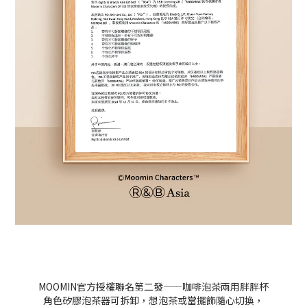
MOOMIN官方授權聯名第二發——咖啡泡茶兩用胖胖杯
角色矽膠泡茶器可拆卸，想泡茶或當擺飾隨心切換，