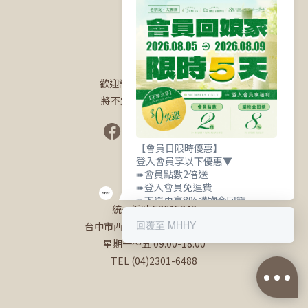
關於我們
歡迎訂閱/追蹤我們的社群
將不定時釋出專屬優惠！
【會員日限時優惠】
登入會員享以下優惠▼
聯絡我們
➠會員點數2倍送
➠登入會員免運費
➠下單再享8%購物金回饋
統一編號 53615842
回覆至 MHHY
台中市西區英才路530號22樓之6
星期一～五 09:00-18:00
TEL (04)2301-6488
立即購買