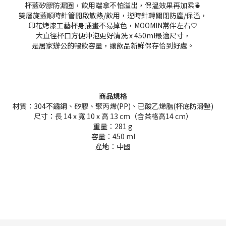
杯蓋矽膠防漏圈，飲用端拿不怕溢出，保溫效果再加乘🍵
雙層旋蓋順時針管開啟散熱/飲用，逆時針轉關閉防塵/保溫，
印花烤漆工藝杯身插畫不易掉色，MOOMIN常伴左右🤍
大直徑杯口方便沖泡更好清洗 x 450ml最適尺寸，
是居家辦公的暢飲容量，讓飲品新鮮保存恰到好處。
商品規格
材質：304不鏽鋼、矽膠、聚丙烯(PP)、已酸乙烯脂(杯底防滑墊)
尺寸：長 14 x 寬 10 x 高 13 cm（含茶格高14 cm）
重量：281 g
容量：450 ml
產地：中國