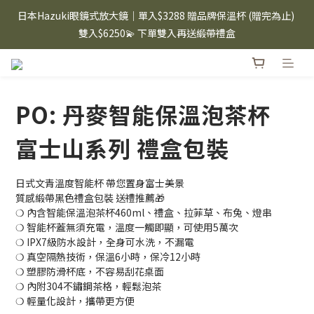
⸜ 8/1-8/31 ⸝  88購物節｜下單滿$1600折$100 / 滿$2200折$200 / 
日本Hazuki眼鏡式放大鏡｜單入$3288 贈品牌保溫杯 (贈完為止) 
滿$3000折$300 (排除Hazuki及EspressoTokyo)
雙入$6250💫 下單雙入再送緞帶禮盒
Candies 手機殼 $299起🤳🏻下單即贈 限量造型鑰匙圈(款式隨機)
🤍 iPhone 16 手機殼熱銷中🔥
PO: 丹麥智能保溫泡茶杯
⸜ 8/1-8/31 ⸝  88購物節｜下單滿$1600折$100 / 滿$2200折$200 / 
滿$3000折$300 (排除Hazuki及EspressoTokyo)
富士山系列 禮盒包裝
日式文青溫度智能杯 帶您置身富士美景
質感緞帶黑色禮盒包裝 送禮推薦🎁
❍ 內含智能保溫泡茶杯460ml、禮盒、拉菲草、布兔、燈串
❍ 智能杯蓋無須充電，溫度一觸即顯，可使用5萬次
❍ IPX7級防水設計，全身可水洗，不漏電
❍ 真空隔熱技術，保溫6小時，保冷12小時
❍ 塑膠防滑杯底，不容易刮花桌面
❍ 內附304不鏽鋼茶格，輕鬆泡茶
❍ 輕量化設計，攜帶更方便