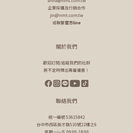
anna@nmt.com.tw
企業採購及行銷合作
jin@nmt.com.tw
或聯繫
官方line
關於我們
歡迎訂閱/追蹤我們的社群
將不定時釋出專屬優惠！
聯絡我們
統一編號 53615842
台中市西區英才路530號22樓之6
星期一～五 09:00-18:00