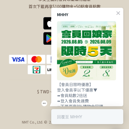
首次下載再享$100購物金+50點會員點數
MHHY
【會員日限時優惠】
登入會員享以下優惠▼
$
TWD
繁體中文
➠會員點數2倍送
➠登入會員免運費
➠下單再享8%購物金回饋
回覆至 MHHY
NMT Co., Ltd. © 2021 明華興業股份有限公司 版權所有