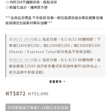
❍ 內附304不鏽鋼茶格，輕鬆泡茶
❍ 輕量化設計，攜帶更方便
***此商品含禮盒 不含紙袋 如需一般包裝請至組合專區選購 如需
紙袋請至包裝素材專區加購***
至
08/31 16:00
截止
指定分類，8/1-8/31 88購物節｜下
單滿$1600折$100 / 滿$2200折$200 / 滿$3000折$300
(Hazuki、Espresso Tokyo部分商品不參與活動)
至
08/31 16:00
截止
指定分類，8/1-8/31 88購物節｜結
帳金額滿 $2500 送丹麥折疊式掛耳咖啡濾杯(送完為止，
部分品牌不參與活動)
查看更多
NT$872
NT$1,090
打印款商品下單後7-14個工作天出貨