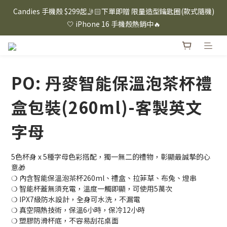
⸜ 8/1-8/31 ⸝  88購物節｜下單滿$1600折$100 / 滿$2200折$200 / 
Candies 手機殼 $299起🤳🏻下單即贈 限量造型鑰匙圈(款式隨機)
滿$3000折$300 (排除Hazuki及EspressoTokyo)
🤍 iPhone 16 手機殼熱銷中🔥
⸜ 8/1-8/31 ⸝  88購物節｜下單滿$1600折$100 / 滿$2200折$200 / 
滿$3000折$300 (排除Hazuki及EspressoTokyo)
PO: 丹麥智能保溫泡茶杯禮
盒包裝(260ml)-客製英文
字母
5色杯身 x 5種字母色彩搭配，獨一無二的禮物，彰顯最誠摯的心
意🎁
❍ 內含智能保溫泡茶杯260ml、禮盒、拉菲草、布兔、燈串
❍ 智能杯蓋無須充電，溫度一觸即顯，可使用5萬次
❍ IPX7級防水設計，全身可水洗，不漏電
❍ 真空隔熱技術，保溫6小時，保冷12小時
❍ 塑膠防滑杯底，不容易刮花桌面