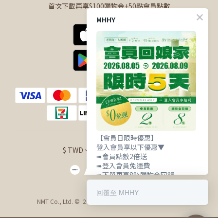
首次下載再享$100購物金+50點會員點數
MHHY
【會員日限時優惠】
登入會員享以下優惠▼
$
TWD
繁體中文
➠會員點數2倍送
➠登入會員免運費
➠下單再享8%購物金回饋
回覆至 MHHY
NMT Co., Ltd. © 2021 明華興業股份有限公司 版權所有