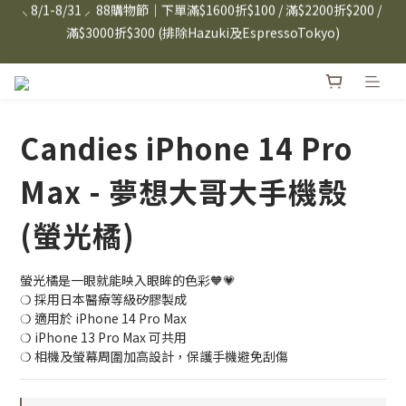
⸜ 8/1-8/31 ⸝  88購物節｜下單滿$1600折$100 / 滿$2200折$200 / 
日本Hazuki眼鏡式放大鏡｜單入$3288 贈品牌保溫杯 (贈完為止) 
滿$3000折$300 (排除Hazuki及EspressoTokyo)
雙入$6250💫 下單雙入再送緞帶禮盒
Candies 手機殼 $299起🤳🏻下單即贈 限量造型鑰匙圈(款式隨機)
🤍 iPhone 16 手機殼熱銷中🔥
Candies iPhone 14 Pro
⸜ 8/1-8/31 ⸝  88購物節｜下單滿$1600折$100 / 滿$2200折$200 / 
滿$3000折$300 (排除Hazuki及EspressoTokyo)
Max - 夢想大哥大手機殼
(螢光橘)
螢光橘是一眼就能映入眼眸的色彩🧡💗
❍ 採用日本醫療等級矽膠製成
❍ 適用於 iPhone 14 Pro Max
❍ iPhone 13 Pro Max 可共用
❍ 相機及螢幕周圍加高設計，保護手機避免刮傷