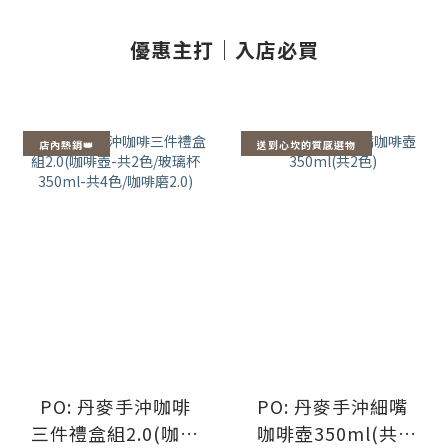
優惠主打｜入店必買
店內熱銷👑
送到心坎的質感選物
PO: 丹麥手沖咖啡
PO: 丹麥手沖細嘴
三件禮盒組2.0(咖啡
咖啡壺350ml(共2