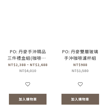
PO: 丹麥手沖精品
PO: 丹麥雙層玻璃
三件禮盒組(咖啡壺-
手沖咖啡濾杯組
共2色/玻璃杯
NT$2,388 ~ NT$2,688
NT$988
350ml-共4色/咖啡
NT$4,010
NT$1,580
磨-共2款)
加入購物車
加入購物車