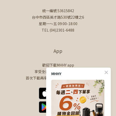
統一編號 53615842
台中市西區英才路530號22樓之6
星期一～五 09:00-18:00
TEL (04)2301-6488
App
歡迎下載MHHY app
享受全面的會員專屬購物體驗
MHHY
首次下載再享$100購物金+50點會員點數