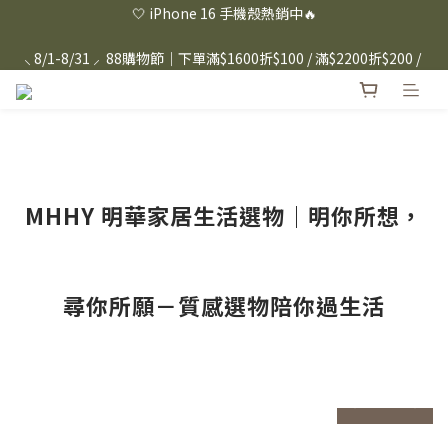
⸜ 8/1-8/31 ⸝  88購物節｜下單滿$1600折$100 / 滿$2200折$200 / 
⸜ 8/1-8/31 ⸝  88購物節｜下單滿$1600折$100 / 滿$2200折$200 / 
滿$3000折$300 (排除Hazuki及EspressoTokyo)
滿$3000折$300 (排除Hazuki及EspressoTokyo)
日本Hazuki眼鏡式放大鏡｜單入$3288 贈品牌保溫杯 (贈完為止) 
雙入$6250💫 下單雙入再送緞帶禮盒
Candies 手機殼 $299起🤳🏻下單即贈 限量造型鑰匙圈(款式隨機)
🤍 iPhone 16 手機殼熱銷中🔥
MHHY 明華家居生活選物｜明你所想，
⸜ 8/1-8/31 ⸝  88購物節｜下單滿$1600折$100 / 滿$2200折$200 / 
滿$3000折$300 (排除Hazuki及EspressoTokyo)
尋你所願－質感選物陪你過生活
prev
n
prev
next