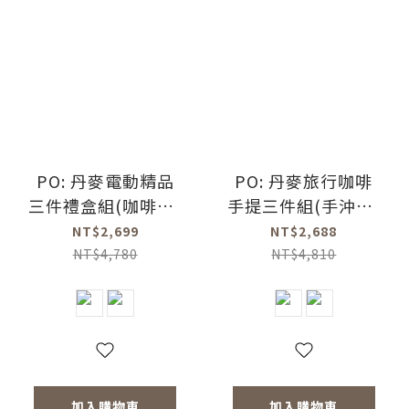
PO: 丹麥電動精品
PO: 丹麥旅行咖啡
三件禮盒組(咖啡壺-
手提三件組(手沖壺-
共2色/玻璃杯
共2色/電動磨豆機
NT$2,699
NT$2,688
350ml-共4色/電動
2.0/玻璃杯350ml-
NT$4,780
NT$4,810
磨豆機2.0)
共4色)
加入購物車
加入購物車