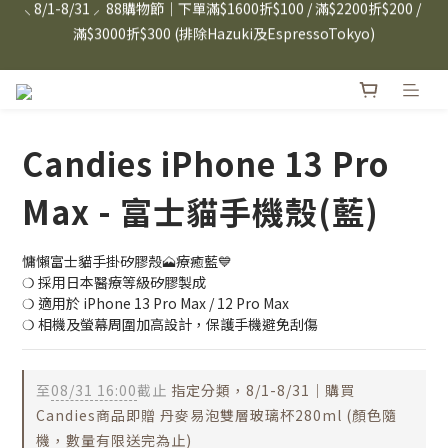
⸜ 8/1-8/31 ⸝  88購物節｜下單滿$1600折$100 / 滿$2200折$200 / 
日本Hazuki眼鏡式放大鏡｜單入$3288 贈品牌保溫杯 (贈完為止) 
滿$3000折$300 (排除Hazuki及EspressoTokyo)
雙入$6250💫 下單雙入再送緞帶禮盒
Candies 手機殼 $299起🤳🏻下單即贈 限量造型鑰匙圈(款式隨機)
🤍 iPhone 16 手機殼熱銷中🔥
Candies iPhone 13 Pro
⸜ 8/1-8/31 ⸝  88購物節｜下單滿$1600折$100 / 滿$2200折$200 / 
滿$3000折$300 (排除Hazuki及EspressoTokyo)
Max - 富士貓手機殼(藍)
慵懶富士貓手掛矽膠殼🗻療癒藍💙
❍ 採用日本醫療等級矽膠製成
❍ 適用於 iPhone 13 Pro Max / 12 Pro Max
❍ 相機及螢幕周圍加高設計，保護手機避免刮傷
至
08/31 16:00
截止
指定分類，8/1-8/31｜購買
Candies商品即贈 丹麥易泡雙層玻璃杯280ml (顏色隨
機，數量有限送完為止)