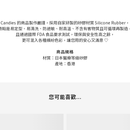
Candies 的商品製作嚴謹，採用自家研製的矽膠材質 Silicone Rubber，
特點是易定型、易清洗、防過敏、耐高溫、不含有害物質且可循環再製造
且通過國際 FDA 食品要求測試，環保與安全性高之餘，
更可混入各種繽紛色彩，讓您用的安心又滿意 ♡
商品規格
材質：日本醫療等級矽膠
產地：香港
您可能喜歡...