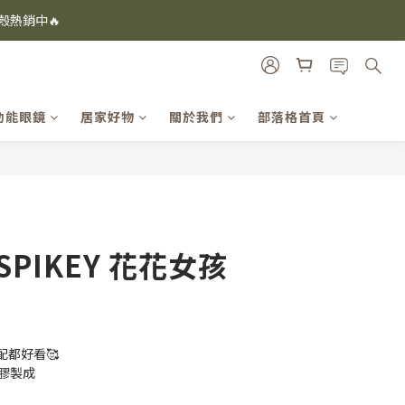
i及EspressoTokyo)
機殼熱銷中🔥
i及EspressoTokyo)
功能眼鏡
居家好物
關於我們
部落格首頁
立即購買
s SPIKEY 花花女孩
都好看🥰
膠製成