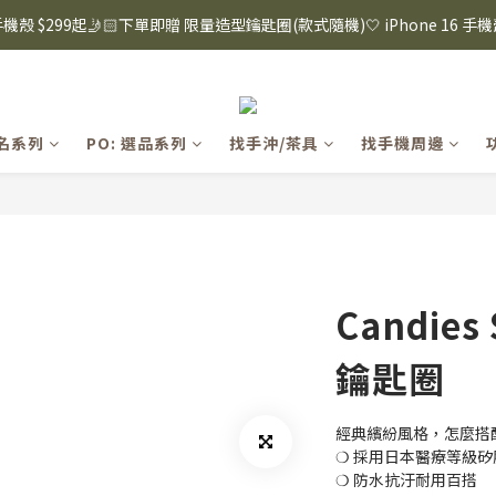
8購物節｜下單滿$1600折$100 / 滿$2200折$200 / 滿$3000折$300 (排除Hazuk
s 手機殼 $299起🤳🏻下單即贈 限量造型鑰匙圈(款式隨機)🤍 iPhone 16 手
8購物節｜下單滿$1600折$100 / 滿$2200折$200 / 滿$3000折$300 (排除Hazuk
聯名系列
PO: 選品系列
找手沖/茶具
找手機周邊
Candie
鑰匙圈
經典繽紛風格，怎麼搭配
❍ 採用日本醫療等級矽
❍ 防水抗汙耐用百搭