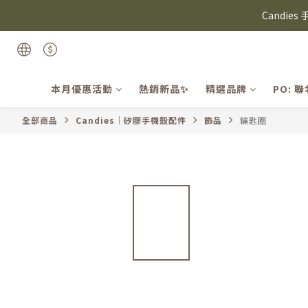
⸜ 8/1-8/31 ⸝  8
Candie
⸜ 8/1-8/31 ⸝  8
本月優惠活動
熱銷新品✨
精選品牌
PO: 
全部商品
Candies｜矽膠手機殼配件
飾品
鑰匙圈