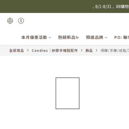
⸜ 8/1-8/31 ⸝  8
⸜ 8/1-8/31 ⸝  8
日本Hazuk
Candie
本月優惠活動
熱銷新品✨
精選品牌
PO: 
⸜ 8/1-8/31 ⸝  8
全部商品
Candies｜矽膠手機殼配件
飾品
項鍊/手鍊/戒指