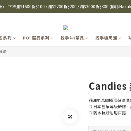
8購物節｜下單滿$1600折$100 / 滿$2200折$200 / 滿$3000折$300 (排除Hazuk
8購物節｜下單滿$1600折$100 / 滿$2200折$200 / 滿$3000折$300 (排除Hazuk
i眼鏡式放大鏡｜單入$3288 贈品牌保溫杯 (贈完為止) 雙入$6250💫 下單
s 手機殼 $299起🤳🏻下單即贈 限量造型鑰匙圈(款式隨機)🤍 iPhone 16 手
聯名系列
PO: 選品系列
找手沖/茶具
找手機周邊
8購物節｜下單滿$1600折$100 / 滿$2200折$200 / 滿$3000折$300 (排除Hazuk
/耳環
Candi
非洲氣息圖騰流蘇滿滿異
❍ 日本醫療等級矽膠
❍ 防水抗汙耐用百搭