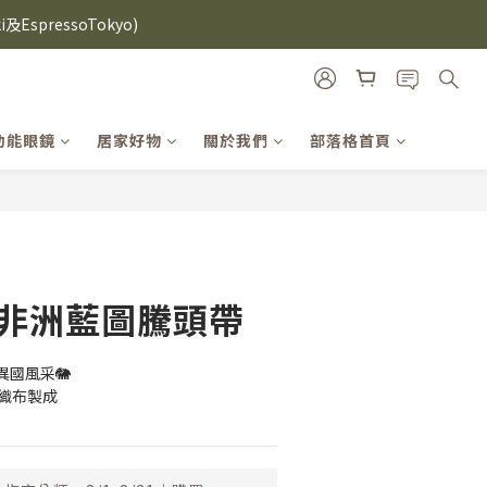
i及EspressoTokyo)
i及EspressoTokyo)
雙入再送緞帶禮盒
機殼熱銷中🔥
功能眼鏡
居家好物
關於我們
部落格首頁
i及EspressoTokyo)
立即購買
es 非洲藍圖騰頭帶
國風采🐘
、織布製成