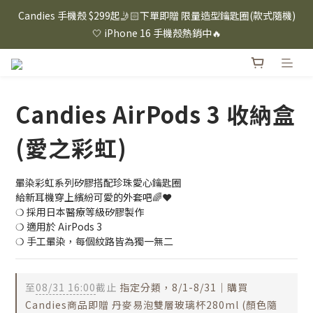
⸜ 8/1-8/31 ⸝  88購物節｜下單滿$1600折$100 / 滿$2200折$200 / 
Candies 手機殼 $299起🤳🏻下單即贈 限量造型鑰匙圈(款式隨機)
滿$3000折$300 (排除Hazuki及EspressoTokyo)
🤍 iPhone 16 手機殼熱銷中🔥
⸜ 8/1-8/31 ⸝  88購物節｜下單滿$1600折$100 / 滿$2200折$200 / 
滿$3000折$300 (排除Hazuki及EspressoTokyo)
Candies AirPods 3 收納盒
(愛之彩虹)
暈染彩虹系列矽膠搭配珍珠愛心鑰匙圈 
給新耳機穿上繽紛可愛的外套吧🌈❤
❍ 採用日本醫療等級矽膠製作
❍ 適用於 AirPods 3
❍ 手工暈染，每個紋路皆為獨一無二
至
08/31 16:00
截止
指定分類，8/1-8/31｜購買
Candies商品即贈 丹麥易泡雙層玻璃杯280ml (顏色隨