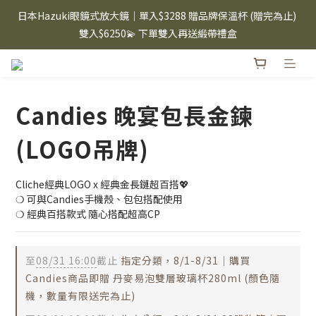
⸜ 8/1-8/31 ⸝  88購物節｜下單滿$1600折$100 / 滿$2200折$200 / 
日本Hazuki眼鏡式放大鏡｜單入$3288 贈品牌保溫杯 (贈完為止) 
滿$3000折$300 (排除Hazuki及EspressoTokyo)
雙入$6250💫 下單雙入再送緞帶禮盒
Candies 手機殼 $299起🤳🏻下單即贈 限量造型鑰匙圈(款式隨機)
🤍 iPhone 16 手機殼熱銷中🔥
Candies 晚宴包長金鍊
⸜ 8/1-8/31 ⸝  88購物節｜下單滿$1600折$100 / 滿$2200折$200 / 
滿$3000折$300 (排除Hazuki及EspressoTokyo)
(LOGO吊牌)
Cliche經典LOGO x 經典金長鏈超百搭💖
❍ 可與Candies手機殼、包包搭配使用
❍ 經典百搭款式 隨心搭配超高CP
至
08/31 16:00
截止
指定分類，8/1-8/31｜購買
Candies商品即贈 丹麥易泡雙層玻璃杯280ml (顏色隨
機，數量有限送完為止)