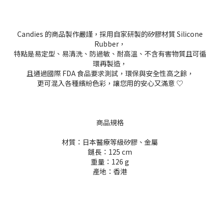
Candies 的商品製作嚴謹，採用自家研製的矽膠材質 Silicone
Rubber，
特點是易定型、易清洗、防過敏、耐高溫、不含有害物質且可循
環再製造，
且通過國際 FDA 食品要求測試，環保與安全性高之餘，
更可混入各種繽紛色彩，讓您用的安心又滿意 ♡
商品規格
材質：日本醫療等級矽膠、金屬
鏈長：125 cm
重量：126 g
產地：香港