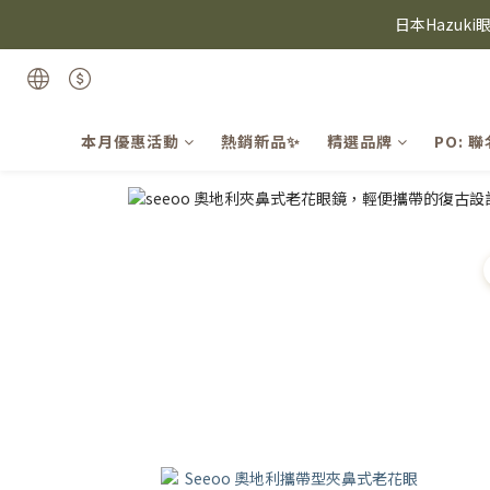
⸜ 8/1-8/31 ⸝  8
日本Hazuk
Candie
⸜ 8/1-8/31 ⸝  8
本月優惠活動
熱銷新品✨
精選品牌
PO: 