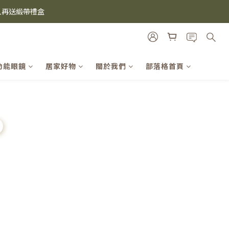
i及EspressoTokyo)
雙入再送緞帶禮盒
機殼熱銷中🔥
i及EspressoTokyo)
功能眼鏡
居家好物
關於我們
部落格首頁