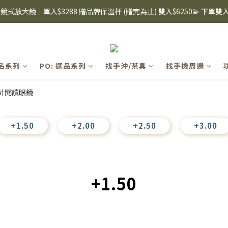
8購物節｜下單滿$1600折$100 / 滿$2200折$200 / 滿$3000折$300 (排除Hazuk
i眼鏡式放大鏡｜單入$3288 贈品牌保溫杯 (贈完為止) 雙入$6250💫 下單
s 手機殼 $299起🤳🏻下單即贈 限量造型鑰匙圈(款式隨機)🤍 iPhone 16 手
8購物節｜下單滿$1600折$100 / 滿$2200折$200 / 滿$3000折$300 (排除Hazuk
聯名系列
PO: 選品系列
找手沖/茶具
找手機周邊
+1.50
+2.00
+2.50
+3.00
+1.50