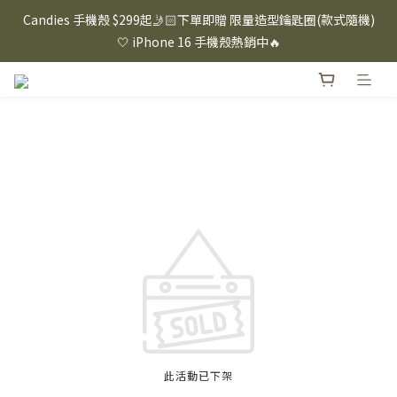
⸜ 8/1-8/31 ⸝  88購物節｜下單滿$1600折$100 / 滿$2200折$200 / 
Candies 手機殼 $299起🤳🏻下單即贈 限量造型鑰匙圈(款式隨機)
滿$3000折$300 (排除Hazuki及EspressoTokyo)
🤍 iPhone 16 手機殼熱銷中🔥
⸜ 8/1-8/31 ⸝  88購物節｜下單滿$1600折$100 / 滿$2200折$200 / 
滿$3000折$300 (排除Hazuki及EspressoTokyo)
此活動已下架