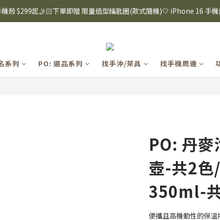
8購物節｜下單滿$1600折$100 / 滿$2200折$200 / 滿$3000折$300 (排除Hazuk
s 手機殼 $299起🤳🏻下單即贈 限量造型鑰匙圈(款式隨機)🤍 iPhone 16 手
8購物節｜下單滿$1600折$100 / 滿$2200折$200 / 滿$3000折$300 (排除Hazuk
聯名系列
PO: 選品系列
找手沖/茶具
找手機周邊
PO: 丹
壺-共2色
350ml-
便攜且高機動性的保溫瓶