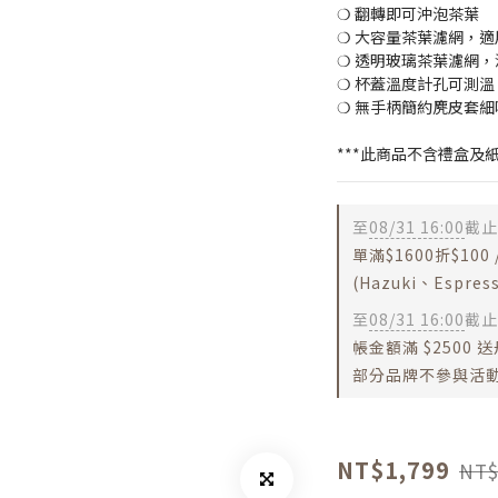
❍ 翻轉即可沖泡茶葉
❍ 大容量茶葉濾網，
❍ 透明玻璃茶葉濾網
❍ 杯蓋溫度計孔可測
❍ 無手柄簡約麂皮套
***此商品不含禮盒及
至
08/31 16:00
截止
單滿$1600折$100 /
(Hazuki、Espr
至
08/31 16:00
截止
帳金額滿 $2500
部分品牌不參與活動
NT$1,799
NT$