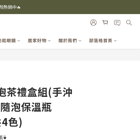
i及EspressoTokyo)
機殼熱銷中🔥
i及EspressoTokyo)
功能眼鏡
居家好物
關於我們
部落格首頁
立即購買
麥泡茶禮盒組(手沖
/隨泡保溫瓶
共4色)
🍵