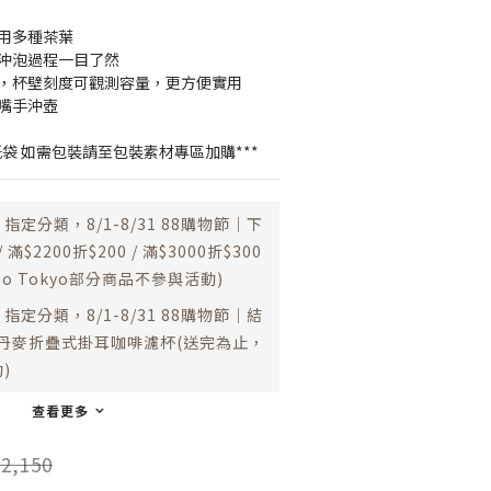
適用多種茶葉
，沖泡過程一目了然
溫，杯壁刻度可觀測容量，更方便實用
細嘴手沖壺
紙袋 如需包裝請至包裝素材專區加購***
指定分類，8/1-8/31 88購物節｜下
 滿$2200折$200 / 滿$3000折$300
esso Tokyo部分商品不參與活動)
指定分類，8/1-8/31 88購物節｜結
 送丹麥折疊式掛耳咖啡濾杯(送完為止，
)
查看更多
2,150