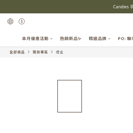
⸜ 8/1-8/31 ⸝  8
Candie
⸜ 8/1-8/31 ⸝  8
本月優惠活動
熱銷新品✨
精選品牌
PO: 
全部商品
現貨專區
禮盒