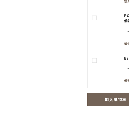
優
P
備
優
E
優
加入購物車