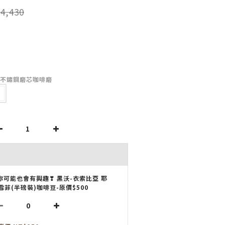
4,430
灰/不鏽鋼磨芯咖啡磨
你可能也會有興趣❣ 黑沃-衣索比亞 耶
雪菲(半磅裝)咖啡豆-原價$500