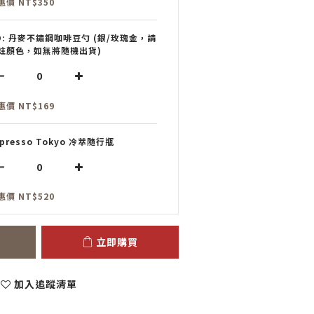
惠價 NT$350
O: 丹麥不鏽鋼咖啡豆勺 (銀/玫瑰金，請
註顏色，如無將隨機出貨)
惠價 NT$169
spresso Tokyo 冷萃隨行瓶
惠價 NT$520
立即購買
加入追蹤清單