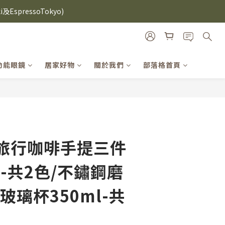
i及EspressoTokyo)
雙入再送緞帶禮盒
機殼熱銷中🔥
i及EspressoTokyo)
功能眼鏡
居家好物
關於我們
部落格首頁
立即購買
麥旅行咖啡手提三件
-共2色/不鏽鋼磨
玻璃杯350ml-共