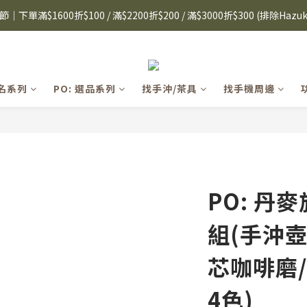
8購物節｜下單滿$1600折$100 / 滿$2200折$200 / 滿$3000折$300 (排除Hazuk
i眼鏡式放大鏡｜單入$3288 贈品牌保溫杯 (贈完為止) 雙入$6250💫 下單
s 手機殼 $299起🤳🏻下單即贈 限量造型鑰匙圈(款式隨機)🤍 iPhone 16 手
8購物節｜下單滿$1600折$100 / 滿$2200折$200 / 滿$3000折$300 (排除Hazuk
聯名系列
PO: 選品系列
找手沖/茶具
找手機周邊
PO: 丹
組(手沖壺
芯咖啡磨/
4色)