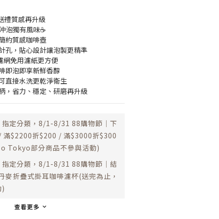
送禮質感再升級
感沖泡獨有風味☕
嘴簡約質感咖啡壺
度計孔，貼心設計讓泡製更精準
鋼濾網免用濾紙更方便
咖啡即泡即享新鮮香醇
，可直接水洗更乾淨衛生
手柄，省力、穩定、研磨再升級
指定分類，8/1-8/31 88購物節｜下
 滿$2200折$200 / 滿$3000折$300
esso Tokyo部分商品不參與活動)
指定分類，8/1-8/31 88購物節｜結
 送丹麥折疊式掛耳咖啡濾杯(送完為止，
)
查看更多