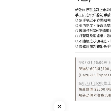
新款旅行手提箱上市
手工研磨新鮮香氣 手
❍ 無手柄皮革防燙細
❍ 壺內刻度、壺蓋溫
❍ 玻璃杯附304不鏽
❍ 杯蓋可乘載濾網，
❍ 不鏽鋼磨芯咖啡磨
❍ 優雅圓柱外觀配長
至
08/31 16:00
截止
單滿$1600折$100 /
(Hazuki、Espr
至
08/31 16:00
截止
帳金額滿 $2500
部分品牌不參與活動