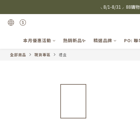
⸜ 8/1-8/31 ⸝  8
日本Hazuk
Candie
⸜ 8/1-8/31 ⸝  8
本月優惠活動
熱銷新品✨
精選品牌
PO: 
全部商品
現貨專區
禮盒