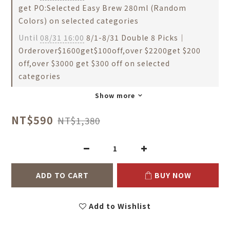
get PO:Selected Easy Brew 280ml (Random
Colors) on selected categories
Until
08/31 16:00
8/1-8/31 Double 8 Picks｜
Orderover$1600get$100off,over $2200get $200
off,over $3000 get $300 off on selected
categories
Show more
NT$590
NT$1,380
ADD TO CART
BUY NOW
Add to Wishlist