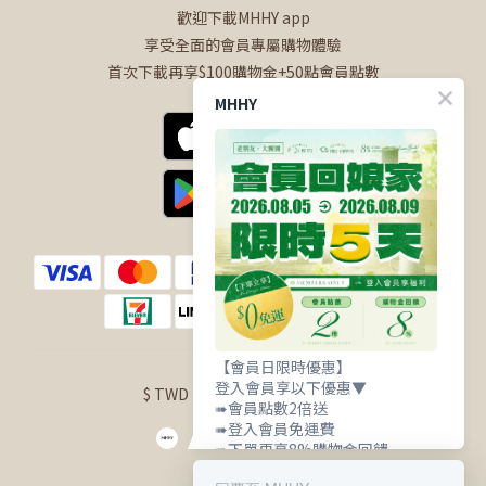
歡迎下載MHHY app
享受全面的會員專屬購物體驗
首次下載再享$100購物金+50點會員點數
MHHY
【會員日限時優惠】
登入會員享以下優惠▼
$
TWD
English
➠會員點數2倍送
➠登入會員免運費
➠下單再享8%購物金回饋