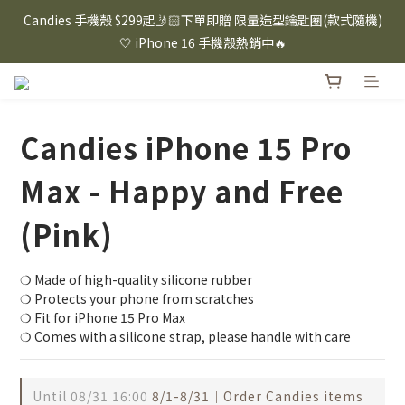
⸜ 8/1-8/31 ⸝  88購物節｜下單滿$1600折$100 / 滿$2200折$200 / 
Candies 手機殼 $299起🤳🏻下單即贈 限量造型鑰匙圈(款式隨機)
滿$3000折$300 (排除Hazuki及EspressoTokyo)
🤍 iPhone 16 手機殼熱銷中🔥
⸜ 8/1-8/31 ⸝  88購物節｜下單滿$1600折$100 / 滿$2200折$200 / 
滿$3000折$300 (排除Hazuki及EspressoTokyo)
Candies iPhone 15 Pro
Max - Happy and Free
(Pink)
❍ Made of high-quality silicone rubber
❍ Protects your phone from scratches
❍ Fit for iPhone 15 Pro Max
❍ Comes with a silicone strap, please handle with care
Until
08/31 16:00
8/1-8/31｜Order Candies items