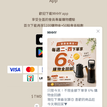
App
歡迎下載MHHY app
享受全面的會員專屬購物體驗
首次下載再享$100購物金+50點會員點數
MHHY
只限今天！不限金額下單享 6% 購
物金回饋
$
TWD
English
現在下單最划算😍 喜歡的商品趁
今天帶回家▼