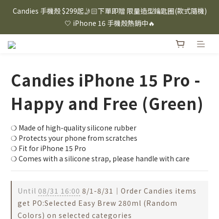
⸜ 8/1-8/31 ⸝  88購物節｜下單滿$1600折$100 / 滿$2200折$200 / 
Candies 手機殼 $299起🤳🏻下單即贈 限量造型鑰匙圈(款式隨機)
滿$3000折$300 (排除Hazuki及EspressoTokyo)
🤍 iPhone 16 手機殼熱銷中🔥
⸜ 8/1-8/31 ⸝  88購物節｜下單滿$1600折$100 / 滿$2200折$200 / 
滿$3000折$300 (排除Hazuki及EspressoTokyo)
Candies iPhone 15 Pro -
Happy and Free (Green)
❍ Made of high-quality silicone rubber
❍ Protects your phone from scratches
❍ Fit for iPhone 15 Pro
❍ Comes with a silicone strap, please handle with care
Until
08/31 16:00
8/1-8/31｜Order Candies items
get PO:Selected Easy Brew 280ml (Random
Colors) on selected categories