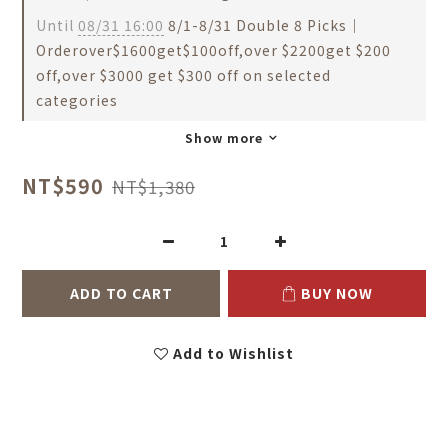
Until
08/31 16:00
8/1-8/31 Double 8 Picks｜
Orderover$1600get$100off,over $2200get $200
off,over $3000 get $300 off on selected
categories
Show more
NT$590
NT$1,380
ADD TO CART
BUY NOW
Add to Wishlist