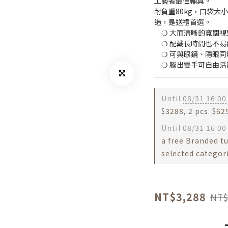
工藝者最佳輔具。
耐負重80kg，口袋大
造，是送禮首選。
　❍ 大而清晰的寬闊視
　❍ 配戴長時間也不易
　❍ 可與眼鏡、隱眼同
　❍ 騰出雙手可自由
Until
08/31 16:00
$3288, 2 pcs. $62
Until
08/31 16:00
a free Branded t
selected categor
NT$3,288
NT$