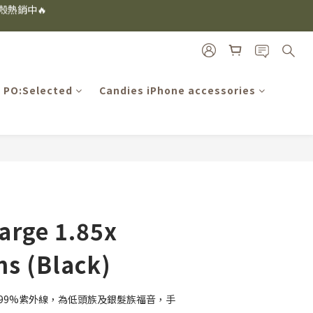
i及EspressoTokyo)
i及EspressoTokyo)
雙入再送緞帶禮盒
機殼熱銷中🔥
PO:Selected
Candies iPhone accessories
i及EspressoTokyo)
BUY NOW
arge 1.85x
ns (Black)
絕99%紫外線，為低頭族及銀髮族福音，手