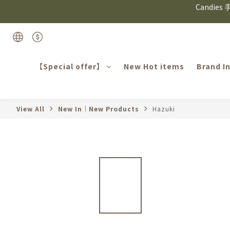
⸜ 8/1-8/31 ⸝  8
⸜ 8/1-8/31 ⸝  8
日本Hazuk
Candie
【Special offer】
New Hot items
Brand I
⸜ 8/1-8/31 ⸝  8
View All
New In｜New Products
Hazuki