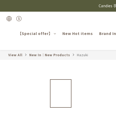
⸜ 8/1-8/31 ⸝  8
Candie
⸜ 8/1-8/31 ⸝  8
【Special offer】
New Hot items
Brand I
View All
New In｜New Products
Hazuki