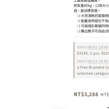
工藝者最佳輔具。
耐負重80kg，口袋大
造，是送禮首選。
　❍ 大而清晰的寬闊視
　❍ 配戴長時間也不易
　❍ 可與隱形眼鏡同時
　❍ 騰出雙手可自由
Until
08/31 16:00
$3288, 2 pcs. $62
Until
08/31 16:00
a free Branded t
selected categor
NT$3,288
NT$