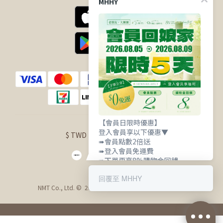
MHHY
【會員日限時優惠】
登入會員享以下優惠▼
$
TWD
English
➠會員點數2倍送
➠登入會員免運費
➠下單再享8%購物金回饋
回覆至 MHHY
NMT Co., Ltd. © 2021 明華興業股份有限公司 版權所有