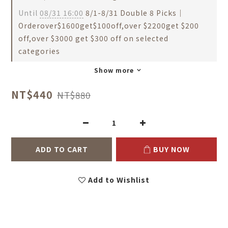
Until
08/31 16:00
8/1-8/31 Double 8 Picks｜
Orderover$1600get$100off,over $2200get $200
off,over $3000 get $300 off on selected
categories
Show more
NT$440
NT$880
ADD TO CART
BUY NOW
Add to Wishlist