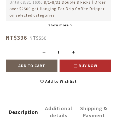
Until
08/31 16:00
8/1-8/31 Double 8 Picks｜Order
over $2500 get Hanging Ear Drip Coffee Dripper
on selected categories
Show more
NT$396
NT$550
ADD TO CART
BUY NOW
Add to Wishlist
Additional
Shipping &
Description
details
Payment