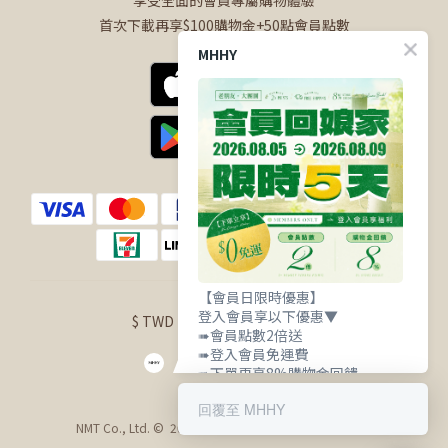
享受全面的會員專屬購物體驗
首次下載再享$100購物金+50點會員點數
MHHY
【會員日限時優惠】
登入會員享以下優惠▼
$
TWD
English
➠會員點數2倍送
➠登入會員免運費
➠下單再享8%購物金回饋
回覆至 MHHY
NMT Co., Ltd. © 2021 明華興業股份有限公司 版權所有