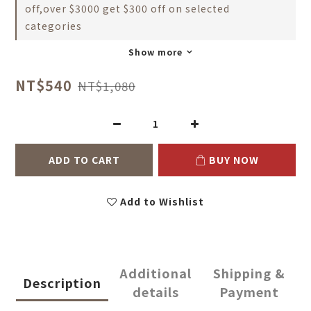
off,over $3000 get $300 off on selected
categories
Show more
NT$540
NT$1,080
ADD TO CART
BUY NOW
Add to Wishlist
Additional
Shipping &
Description
details
Payment