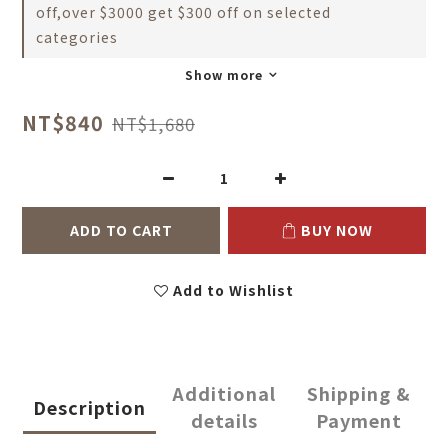
off,over $3000 get $300 off on selected
categories
Show more
NT$840
NT$1,680
ADD TO CART
BUY NOW
Add to Wishlist
Additional
Shipping &
Description
details
Payment