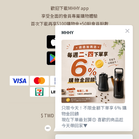
歡迎下載MHHY app
享受全面的會員專屬購物體驗
首次下載再享$100購物金+50點會員點數
MHHY
只限今天！不限金額下單享 6% 購
物金回饋
$
TWD
English
現在下單最划算😍 喜歡的商品趁
今天帶回家▼