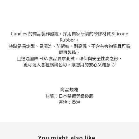
Candies 的商品製作嚴謹，採用自家研製的矽膠材質 Silicone
Rubber，
特點是易定型、易清洗、防過敏、耐高溫、不含有害物質且可循
環再製造，
且通過國際 FDA 食品要求測試，環保與安全性高之餘，
更可混入各種繽紛色彩，讓您用的安心又滿意 ♡
商品規格
材質：日本醫療等級矽膠
產地：香港
You might also like...