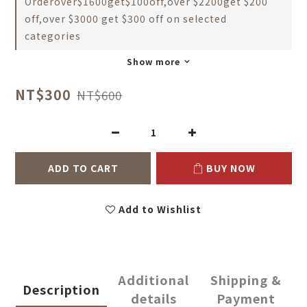
Orderover$1600get$100off,over $2200get $200
off,over $3000 get $300 off on selected
categories
Show more
NT$300
NT$600
ADD TO CART
BUY NOW
Add to Wishlist
Additional
Shipping &
Description
details
Payment