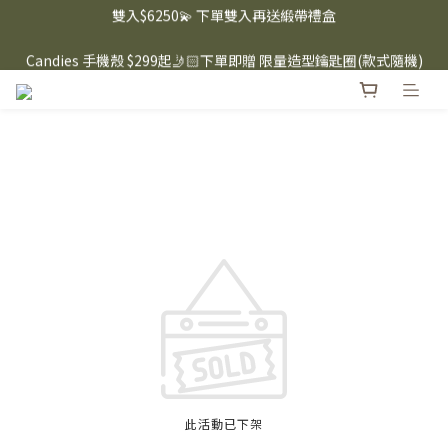
雙入$6250💫 下單雙入再送緞帶禮盒
⸜ 8/1-8/31 ⸝  88購物節｜下單滿$1600折$100 / 滿$2200折$200 / 
滿$3000折$300 (排除Hazuki及EspressoTokyo)
Candies 手機殼 $299起🤳🏻下單即贈 限量造型鑰匙圈(款式隨機)
🤍 iPhone 16 手機殼熱銷中🔥
⸜ 8/1-8/31 ⸝  88購物節｜下單滿$1600折$100 / 滿$2200折$200 / 
滿$3000折$300 (排除Hazuki及EspressoTokyo)
此活動已下架