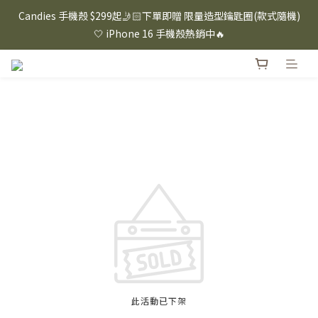
⸜ 8/1-8/31 ⸝  88購物節｜下單滿$1600折$100 / 滿$2200折$200 / 
Candies 手機殼 $299起🤳🏻下單即贈 限量造型鑰匙圈(款式隨機)
滿$3000折$300 (排除Hazuki及EspressoTokyo)
🤍 iPhone 16 手機殼熱銷中🔥
⸜ 8/1-8/31 ⸝  88購物節｜下單滿$1600折$100 / 滿$2200折$200 / 
滿$3000折$300 (排除Hazuki及EspressoTokyo)
此活動已下架