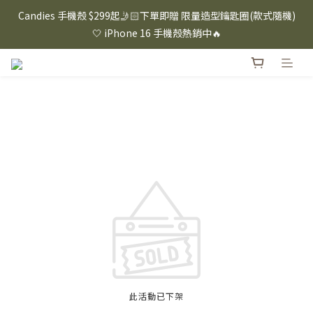
⸜ 8/1-8/31 ⸝  88購物節｜下單滿$1600折$100 / 滿$2200折$200 / 
Candies 手機殼 $299起🤳🏻下單即贈 限量造型鑰匙圈(款式隨機)
滿$3000折$300 (排除Hazuki及EspressoTokyo)
🤍 iPhone 16 手機殼熱銷中🔥
⸜ 8/1-8/31 ⸝  88購物節｜下單滿$1600折$100 / 滿$2200折$200 / 
滿$3000折$300 (排除Hazuki及EspressoTokyo)
此活動已下架